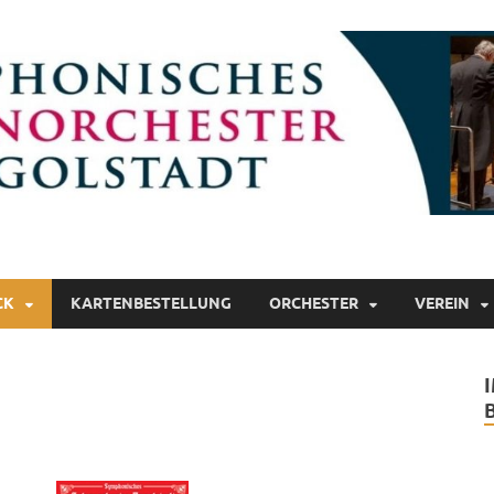
lonorchester Ingolstadt
CK
KARTENBESTELLUNG
ORCHESTER
VEREIN