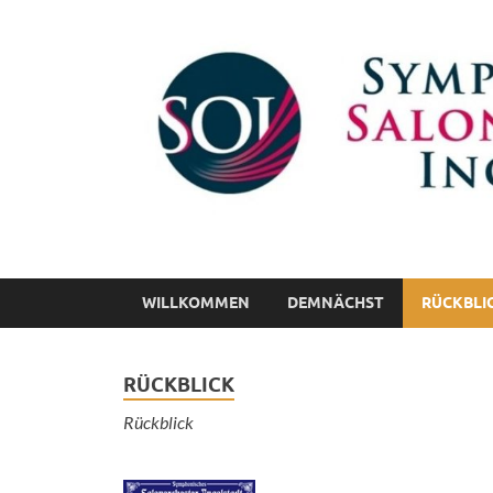
Symphonisches Sa
gemeinnütziger Verein e. V.
WILLKOMMEN
DEMNÄCHST
RÜCKBLI
RÜCKBLICK
Rückblick