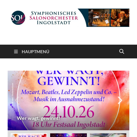
Symphonisches
gemeinnütziger Verein e. V.
Salonorchester
HAUPTMENÜ
Ingolstadt
t, gewinnt!
Wiener Ballnach