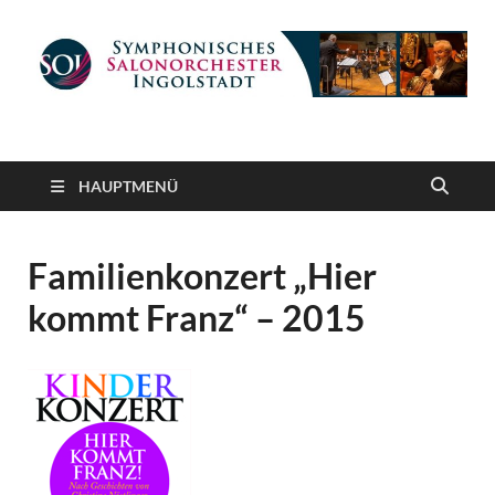
Symphonisches
gemeinnütziger Verein e. V.
Salonorchester
HAUPTMENÜ
Ingolstadt
Familienkonzert „Hier
kommt Franz“ – 2015