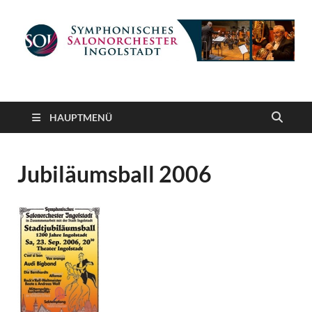
Symphonisches
gemeinnütziger Verein e. V.
Salonorchester
HAUPTMENÜ
Ingolstadt
Jubiläumsball 2006