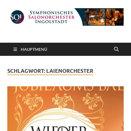
Symphonisches
gemeinnütziger Verein e. V.
Salonorchester
HAUPTMENÜ
Ingolstadt
SCHLAGWORT:
LAIENORCHESTER