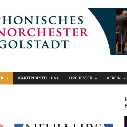
lonorchester Ingolstadt
CK
KARTENBESTELLUNG
ORCHESTER
VEREIN