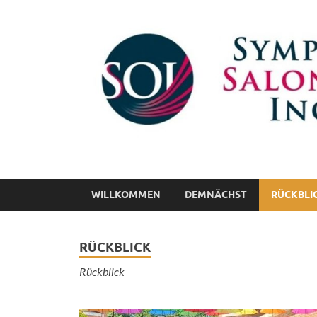
Symphonisches Sa
gemeinnütziger Verein e. V.
WILLKOMMEN
DEMNÄCHST
RÜCKBLI
RÜCKBLICK
Rückblick